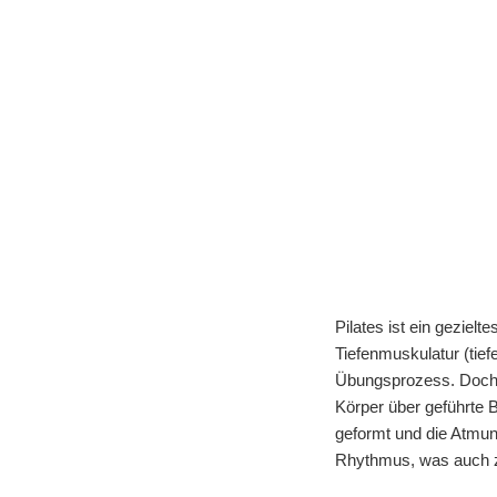
Pilates ist ein geziel
Tiefenmuskulatur (tie
Übungsprozess. Doch St
Körper über geführte B
geformt und die Atmun
Rhythmus, was auch zu